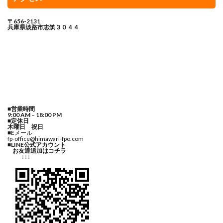
〒656-2131
兵庫県淡路市志筑３０４４
■営業時間
9:00 AM – 18:00 PM
■定休日
木曜日 祝日
■Eメール
fp-office@himawari-fpo.com
■LINE公式アカウント
お友達追加はコチラ
↓↓↓