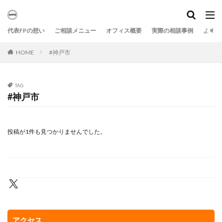
代表FPの想い
ご相談メニュー
オフィス概要
実際の相談事例
よくあ
HOME
#神戸市
TAG
#神戸市
投稿が1件も見つかりませんでした。
アクセス