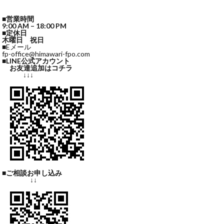
■営業時間
9:00 AM – 18:00 PM
■定休日
木曜日 祝日
■Eメール
fp-office@himawari-fpo.com
■LINE公式アカウント
お友達追加はコチラ
↓↓↓
■ご相談お申し込み
↓↓