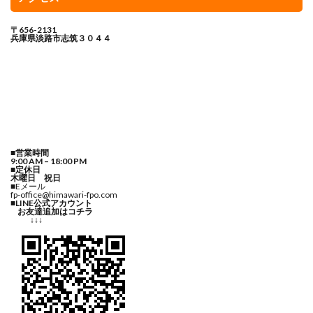
〒656-2131
兵庫県淡路市志筑３０４４
■営業時間
9:00 AM – 18:00 PM
■定休日
木曜日 祝日
■Eメール
fp-office@himawari-fpo.com
■LINE公式アカウント
お友達追加はコチラ
↓↓↓