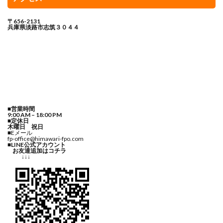
〒656-2131
兵庫県淡路市志筑３０４４
■営業時間
9:00 AM – 18:00 PM
■定休日
木曜日 祝日
■Eメール
fp-office@himawari-fpo.com
■LINE公式アカウント
お友達追加はコチラ
↓↓↓